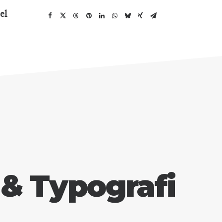
el
 & Typografi