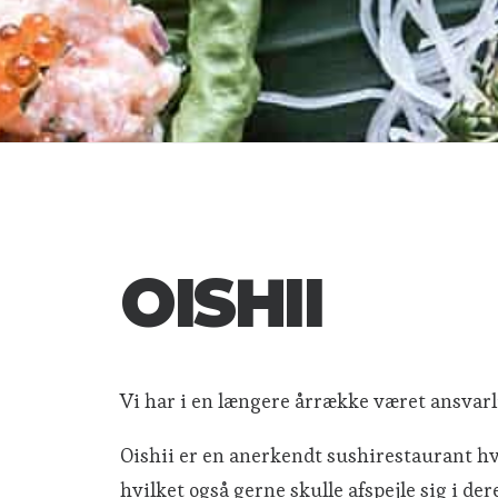
OISHII
Vi har i en længere årrække været ansvarli
Oishii er en anerkendt sushirestaurant hvo
hvilket også gerne skulle afspejle sig i dere