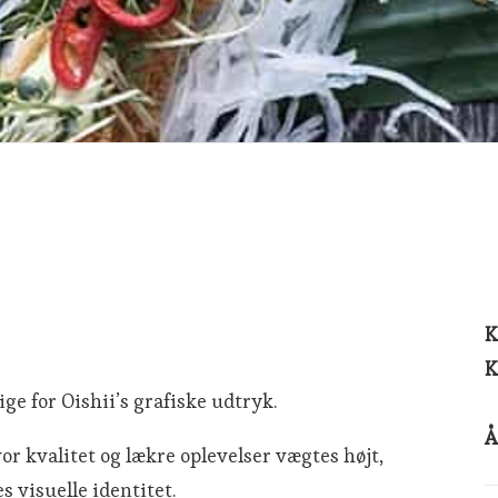
K
K
ge for Oishii’s grafiske udtryk.
Å
r kvalitet og lækre oplevelser vægtes højt,
s visuelle identitet.