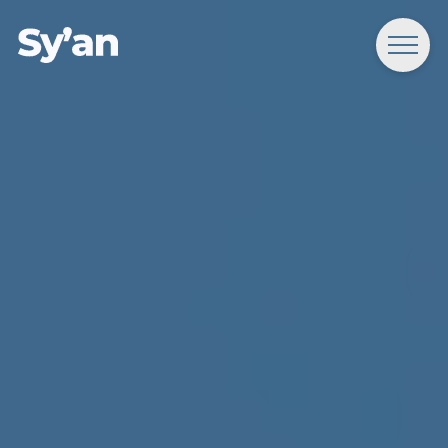
Forside
Om Syan
Ydelser
Cases
Support
Kontakt
Search