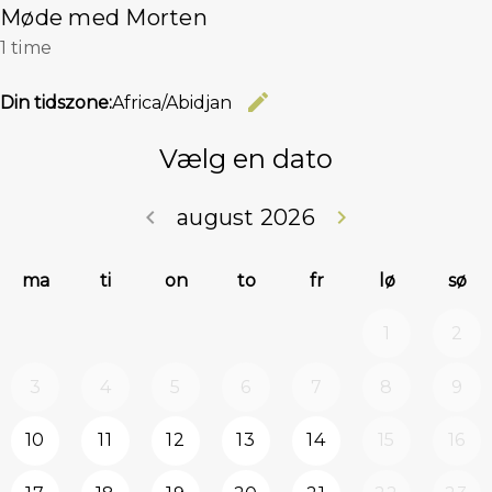
Møde med Morten
1 time
edit
Din tidszone:
Africa/Abidjan
Skift tids
Vælg en dato
keyboard_arrow_left
august 2026
keyboard_arrow_right
Forrige skridt
Næste 
ma
ti
on
to
fr
lø
sø
1
2
3
4
5
6
7
8
9
10
11
12
13
14
15
16