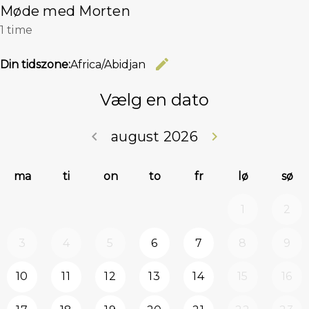
Møde med Morten
1 time
edit
Din tidszone:
Africa/Abidjan
Skift tids
Vælg en dato
keyboard_arrow_left
august 2026
keyboard_arrow_right
Forrige skridt
Næste 
ma
ti
on
to
fr
lø
sø
1
2
3
4
5
6
7
8
9
10
11
12
13
14
15
16